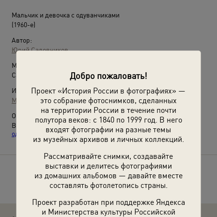
Мальчик и девочка с одуванчиками
(1960-е)
Автор:
Юрий Садовников
Место съемки:
Добро пожаловать!
Сахалинская обл.
Проект «История России в фотографиях» —
Источники:
это собрание фотоснимков, сделанных
МАММ / МДФ
на территории России в течение почти
О фотографии:
полутора веков: с 1840 по 1999 год. В него
Выставка
«"Вместе с ветром улетел": лучшие фотографии с
входят фотографии на разные темы
одуванчиками»
с этим снимком.
из музейных архивов и личных коллекций.
Рассматривайте снимки, создавайте
выставки и делитесь фотографиями
Расскажите друзьям об этом фото
из домашних альбомов — давайте вместе
составлять фотолетопись страны.
Проект разработан при поддержке Яндекса
и Министерства культуры Российской