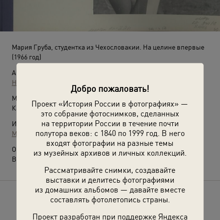
Мария Груба, студентка из Чехословакии. На целине впервые
(1966 год)
Автор:
Неизвестный автор
Добро пожаловать!
Место съемки:
Проект «История России в фотографиях» —
Казахская ССР
это собрание фотоснимков, сделанных
на территории России в течение почти
Источники:
полутора веков: с 1840 по 1999 год. В него
МАММ / МДФ
входят фотографии на разные темы
О фотографии:
из музейных архивов и личных коллекций.
Выставка
«Целина: всесоюзный аврал»
с этой фотографией.
Рассматривайте снимки, создавайте
выставки и делитесь фотографиями
из домашних альбомов — давайте вместе
составлять фотолетопись страны.
Расскажите друзьям об этом фото
Проект разработан при поддержке Яндекса