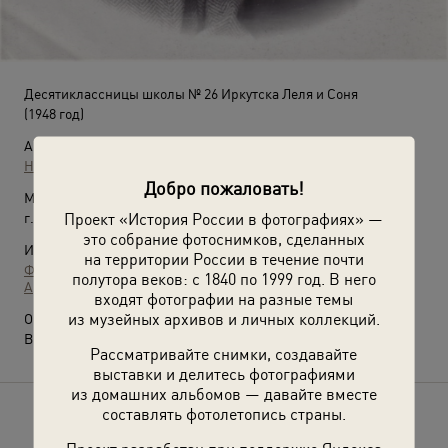
Десятиклассницы школы № 26 Иркутска Леля и Соня
(1948 год)
Автор:
Неизвестный автор
Добро пожаловать!
Место съемки:
Проект «История России в фотографиях» —
г. Иркутск
это собрание фотоснимков, сделанных
Источники:
на территории России в течение почти
Фотографии пользователей russiainphoto.ru
полутора веков: с 1840 по 1999 год. В него
Архив Юлии Антоновой
входят фотографии на разные темы
из музейных архивов и личных коллекций.
О фотографии:
Выставка
«Иркутск»
с этой фотографией.
Рассматривайте снимки, создавайте
выставки и делитесь фотографиями
из домашних альбомов — давайте вместе
составлять фотолетопись страны.
Расскажите друзьям об этом фото