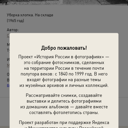
Уборка хлопка. На складе
(1965 год)
Автор:
Сигизмунд Кропивницкий
Место съемки:
Добро пожаловать!
Туркменская ССР, Ташаузская обл., колхоз им. Тельмана
Проект «История России в фотографиях» —
Источники:
это собрание фотоснимков, сделанных
МАММ / МДФ
на территории России в течение почти
полутора веков: с 1840 по 1999 год. В него
О фотографии:
входят фотографии на разные темы
Выставка
«Союз нерушимый республик свободных: 15
из музейных архивов и личных коллекций.
республик СССР и их 15 столиц»
с этой фотографией.
Рассматривайте снимки, создавайте
выставки и делитесь фотографиями
из домашних альбомов — давайте вместе
Расскажите друзьям об этом фото
составлять фотолетопись страны.
Проект разработан при поддержке Яндекса
и Министерства культуры Российской