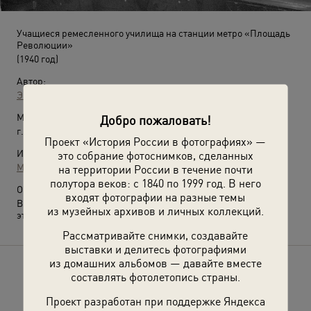
Учащиеся ремесленного училища на станции метро «Площадь
Революции»
(1940 год)
Автор:
Эммануил Евзерихин
Место съемки:
Добро пожаловать!
г. Москва
Проект «История России в фотографиях» —
Источники:
это собрание фотоснимков, сделанных
МАММ / МДФ
на территории России в течение почти
полутора веков: с 1840 по 1999 год. В него
О фотографии:
входят фотографии на разные темы
Выставка
«Московский метрополитен. Будущее сегодня»
с
из музейных архивов и личных коллекций.
этим снимком.
Рассматривайте снимки, создавайте
выставки и делитесь фотографиями
из домашних альбомов — давайте вместе
Расскажите друзьям об этом фото
составлять фотолетопись страны.
Проект разработан при поддержке Яндекса