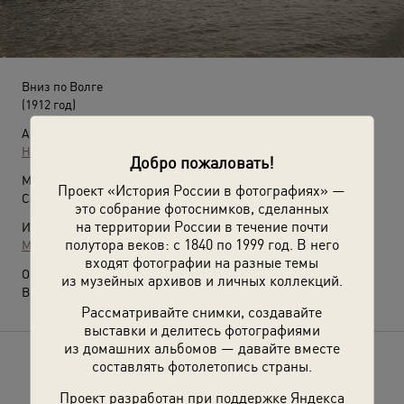
Вниз по Волге
(1912 год)
Автор:
Неизвестный автор
Добро пожаловать!
Место съемки:
Проект «История России в фотографиях» —
Саратовская губ., г. Саратов
это собрание фотоснимков, сделанных
на территории России в течение почти
Источники:
полутора веков: с 1840 по 1999 год. В него
МАММ / МДФ
входят фотографии на разные темы
О фотографии:
из музейных архивов и личных коллекций.
Выставка
«Путешествие в Саратов»
с этой фотографией.
Рассматривайте снимки, создавайте
выставки и делитесь фотографиями
из домашних альбомов — давайте вместе
составлять фотолетопись страны.
Расскажите друзьям об этом фото
Проект разработан при поддержке Яндекса