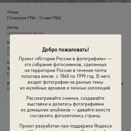
Улица
(16 апреля 1956 - 14 мая 1956)
Автор:
Неизвестный автор
Источники:
Фотографии пользователей russiainphoto.ru
Добро пожаловать!
Архив Александра Евгеньевича Архипова
Проект «История России в фотографиях» —
О фотографии:
это собрание фотоснимков, сделанных
Фотография сделана британской делегацией, побывавшей в
на территории России в течение почти
СССР в 1956 году.
полутора веков: с 1840 по 1999 год. В него
входят фотографии на разные темы
Выставка
«Английские энергетики в Советском Союзе»
с этим
из музейных архивов и личных коллекций.
снимком.
Рассматривайте снимки, создавайте
выставки и делитесь фотографиями
из домашних альбомов — давайте вместе
Расскажите друзьям об этом фото
составлять фотолетопись страны.
Проект разработан при поддержке Яндекса