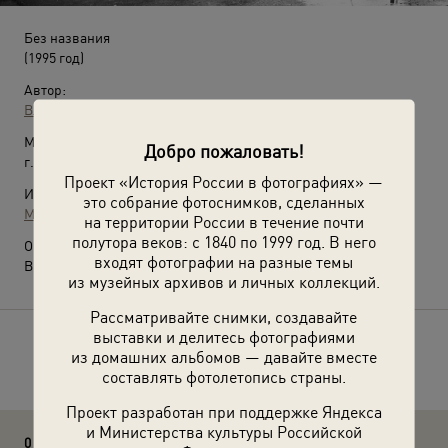
Без названия
(1995 год)
Автор:
Владимир Богданов
Место съемки:
Добро пожаловать!
г. Нижний Новгород
Проект «История России в фотографиях» —
Источники:
это собрание фотоснимков, сделанных
МАММ / МДФ
на территории России в течение почти
полутора веков: с 1840 по 1999 год. В него
О фотографии:
входят фотографии на разные темы
Выставка
«Жизнь в городе "Н-Н"»
с этой фотографией.
из музейных архивов и личных коллекций.
Рассматривайте снимки, создавайте
выставки и делитесь фотографиями
Расскажите друзьям об этом фото
из домашних альбомов — давайте вместе
составлять фотолетопись страны.
Проект разработан при поддержке Яндекса
и Министерства культуры Российской
0 комментариев