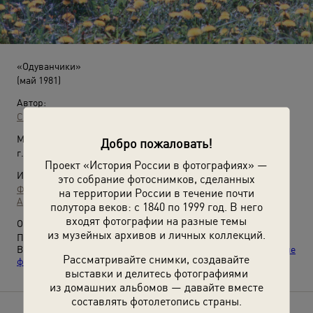
«Одуванчики»
(май 1981)
Автор:
Сергей Сухарев
Место съемки:
Добро пожаловать!
г. Москва
Проект «История России в фотографиях» —
Источники:
это собрание фотоснимков, сделанных
Фотографии пользователей russiainphoto.ru
на территории России в течение почти
Архив Павла Сергеевича Сухарева
полутора веков: с 1840 по 1999 год. В него
входят фотографии на разные темы
О фотографии:
из музейных архивов и личных коллекций.
Парк стадиона АЗЛК «Москвич».
Видео
«Весна!»
и выставка
«"Вместе с ветром улетел": лучшие
Рассматривайте снимки, создавайте
фотографии с одуванчиками»
с этим снимком.
выставки и делитесь фотографиями
из домашних альбомов — давайте вместе
составлять фотолетопись страны.