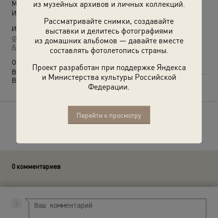
из музейных архивов и личных коллекций.
Место съемки:
Иркутская обл., Усть-Кутский р-н, пос. Якурим
Рассматривайте снимки, создавайте
Источники:
выставки и делитесь фотографиями
Фотографии пользователей russiainphoto.ru
из домашних альбомов — давайте вместе
Архив Якова Любченко
составлять фотолетопись страны.
О фотографии:
Проект разработан при поддержке Яндекса
В 1996 году рабочий поселок Якурим присоединен к Усть-Куту.
и Министерства культуры Российской
Выставка
«Детишки БАМа»
с этой фотографией.
Федерации.
Перейти к просмотру
Расскажите друзьям об этом фото
0 комментариев