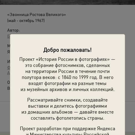
«Звонница Ростова Великого»
(май - октябрь 1967)
Автор:
Борис Смирнов-Русецкий
Место съемки:
Добро пожаловать!
Ярославская обл., г. Ростов
Проект «История России в фотографиях» —
Источники:
это собрание фотоснимков, сделанных
Фотографии пользователей russiainphoto.ru
на территории России в течение почти
Архив Владимира Александровича Карлова
полутора веков: с 1840 по 1999 год. В него
О фотографии:
входят фотографии на разные темы
Выставка
«Колокола России»
с этим снимком.
из музейных архивов и личных коллекций.
Рассматривайте снимки, создавайте
выставки и делитесь фотографиями
из домашних альбомов — давайте вместе
Расскажите друзьям об этом фото
составлять фотолетопись страны.
Проект разработан при поддержке Яндекса
и Министерства культуры Российской