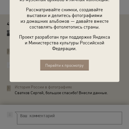
Рассматривайте снимки, создавайте
выставки и делитесь фотографиями
из домашних альбомов — давайте вместе
4 комментария
составлять фотолетопись страны.
Savchuk Oleg
Проект разработан при поддержке Яндекса
Благовещенская пл вдали. Фото до 1895года судя по
и Министерства культуры Российской
Кремлю.
Федерации.
История России в фотографиях
Savchuk Oleg, спасибо, исправили.
Сватков Сергей
Перейти к просмотру
Но почему это Благовещенский монастырь, а не Кремль?
Ведь Благовещенский монастырь есть в другом месте -
https://pastvu.com/p/467539
История России в фотографиях
Сватков Сергей, большое спасибо! Внесли данные.