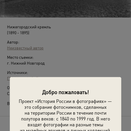
Нижегородский кремль
(1890 - 1895)
Автор:
Неизвестный автор
Место съемки:
г. Нижний Новгород
Источники:
ГМИИ им. А. С. Пушкина
О фотографии:
Добро пожаловать!
Слева – Спасо-Преображенский собор.
Проект «История России в фотографиях» —
Выставка
«Жизнь в городе "Н-Н"»
с этой фотографией.
это собрание фотоснимков, сделанных
на территории России в течение почти
полутора веков: с 1840 по 1999 год. В него
входят фотографии на разные темы
Расскажите друзьям об этом фото
из музейных архивов и личных коллекций.