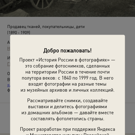
Продавец тканей, покупательницы, дети
(1890 - 1909)
Автор:
Неизвестный автор
Добро пожаловать!
Источники:
Проект «История России в фотографиях» —
ГМИИ им. А. С. Пушкина
это собрание фотоснимков, сделанных
на территории России в течение почти
О фотографии:
полутора веков: с 1840 по 1999 год. В него
Выставки
«Дореволюционная Россия: торговля»
и
входят фотографии на разные темы
«Дореволюционная Россия: крестьянская жизнь»
с этой
из музейных архивов и личных коллекций.
фотографией.
Рассматривайте снимки, создавайте
выставки и делитесь фотографиями
из домашних альбомов — давайте вместе
Расскажите друзьям об этом фото
составлять фотолетопись страны.
Проект разработан при поддержке Яндекса
и Министерства культуры Российской