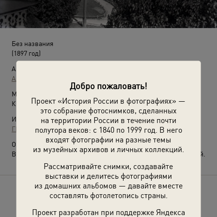
Без названия
(1897 год)
Автор:
Александр Живаго
Добро пожаловать!
Место съемки:
Проект «История России в фотографиях» —
Крым, пос. Гурзуф
это собрание фотоснимков, сделанных
Источники:
на территории России в течение почти
ГМИИ им. А. С. Пушкина
полутора веков: с 1840 по 1999 год. В него
входят фотографии на разные темы
О фотографии:
из музейных архивов и личных коллекций.
Выставка
«Архив доктора Живаго. Крым»
с этой фотографией.
Рассматривайте снимки, создавайте
выставки и делитесь фотографиями
из домашних альбомов — давайте вместе
Расскажите друзьям об этом фото
составлять фотолетопись страны.
Проект разработан при поддержке Яндекса