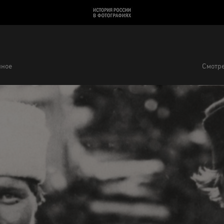
нное
Смотре