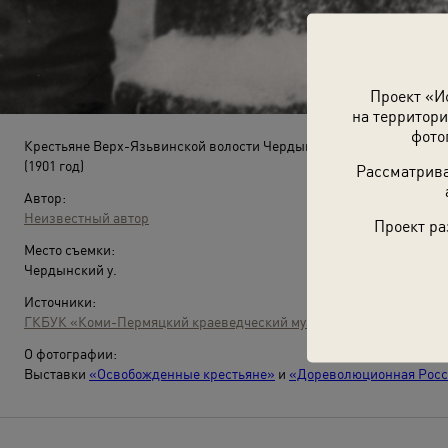
Проект «И
на территори
фото
Крестьяне Верх-Язьвинской волости Чердынского уезда в лузана
(1901 год)
Рассматрива
Автор:
Неизвестный автор
Проект ра
Место съемки:
Чердынский у.
Источники:
ГКБУК «Коми-Пермяцкий краеведческий музей им. П. И. Субботи
О фотографии:
Выставки
«Освобожденные крестьяне»
и
«Дореволюционная Росси