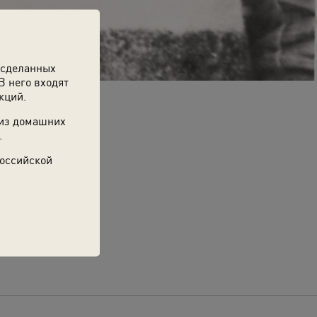
 сделанных
В него входят
кций.
 из домашних
.
Российской