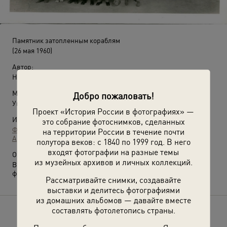
Памятник затопленным кораблям
(26 мая 1960)
Автор:
Неизвестный автор
Место съемки:
Добро пожаловать!
Украинская ССР, Крымская обл., г. Севастополь
Проект «История России в фотографиях» —
Источники:
это собрание фотоснимков, сделанных
Фотографии пользователей russiainphoto.ru
на территории России в течение почти
Архив Николая Екимова
полутора веков: с 1840 по 1999 год. В него
входят фотографии на разные темы
О фотографии:
из музейных архивов и личных коллекций.
Выставка
«Советский Севастополь в лицах»
с этой
фотографией.
Рассматривайте снимки, создавайте
выставки и делитесь фотографиями
из домашних альбомов — давайте вместе
составлять фотолетопись страны.
Расскажите друзьям об этом фото