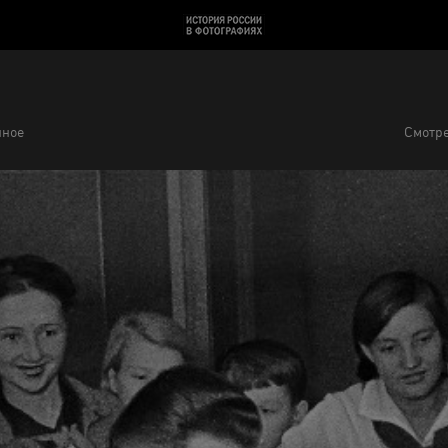
нное
Смотре