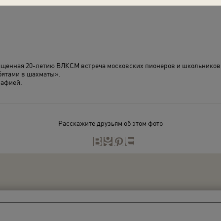
вященная 20-летию ВЛКСМ встреча московских пионеров и школьнико
бятами в шахматы».
рафией.
Расскажите друзьям об этом фото