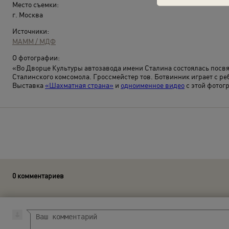
Место съемки:
г. Москва
Источники:
МАММ / МДФ
О фотографии:
«Во Дворце Культуры автозавода имени Сталина состоялась пос
Сталинского комсомола. Гроссмейстер тов. Ботвинник играет с ре
Выставка
«Шахматная страна»
и
одноименное видео
с этой фотог
0 комментариев