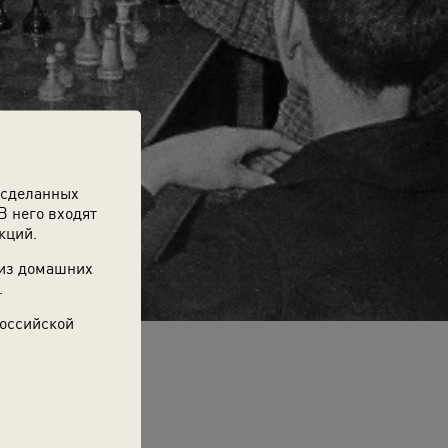
 сделанных
В него входят
кций.
 из домашних
.
Российской