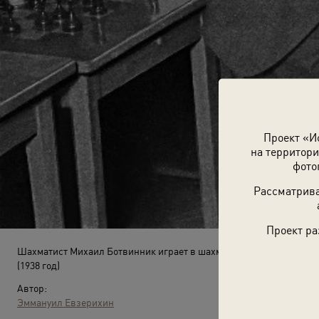
Проект «И
на территори
фото
Рассматрива
Проект ра
Шахматист Михаил Ботвинник играет в шахматы с пионерами
(1938 год)
Автор:
Эммануил Евзерихин