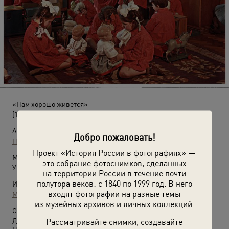
«Нам хорошо живется»
(1953 год)
Автор:
Добро пожаловать!
Николай Козловский
Проект «История России в фотографиях» —
Место съемки:
это собрание фотоснимков, сделанных
Украинская ССР, г. Киев
на территории России в течение почти
полутора веков: с 1840 по 1999 год. В него
Источники:
входят фотографии на разные темы
МАММ / МДФ
из музейных архивов и личных коллекций.
О фотографии:
Детсад № 1 машиностроительного завода «Арсенал»
Рассматривайте снимки, создавайте