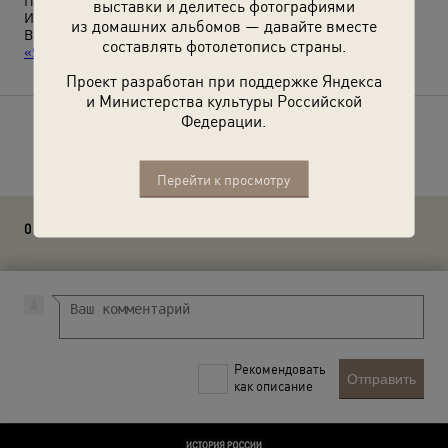
Печерского района Киева. В игровом уголке младшая группа.
выставки и делитесь фотографиями
Из архива журнала «Огонек».
из домашних альбомов — давайте вместе
Выставки
«Українська РСР»
,
«Свидетели повседневности»
и
составлять фотолетопись страны.
«Я люблю свою лошадку...»
с этой фотографией.
Проект разработан при поддержке Яндекса
и Министерства культуры Российской
Федерации.
Расскажите друзьям об этом фото
Перейти к просмотру
0 комментариев
Рекомендовать
Отправить
как описание