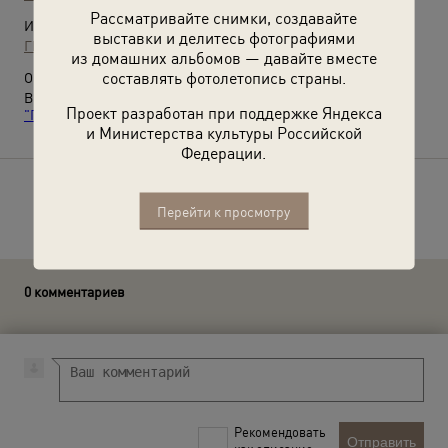
Рассматривайте снимки, создавайте
Источники:
выставки и делитесь фотографиями
ГБУК г. Москвы «Мемориальный музей космонавтики»
из домашних альбомов — давайте вместе
составлять фотолетопись страны.
О фотографии:
Выставка
«Космонавты»
и видеовыставка
«Алексей Леонов.
Проект разработан при поддержке Яндекса
"Прогулка по Вселенной"»
с этой фотографией.
и Министерства культуры Российской
Федерации.
Расскажите друзьям об этом фото
Перейти к просмотру
0 комментариев
Рекомендовать
Отправить