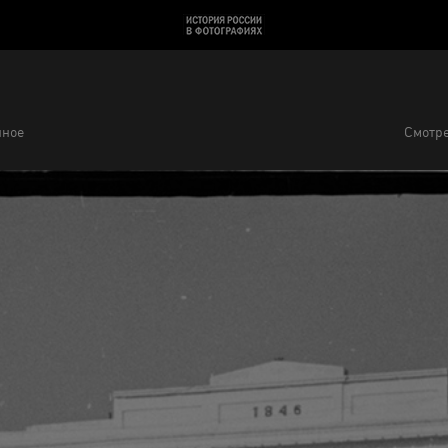
нное
Смотре