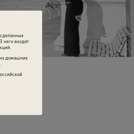
 сделанных
В него входят
кций.
 из домашних
.
Российской