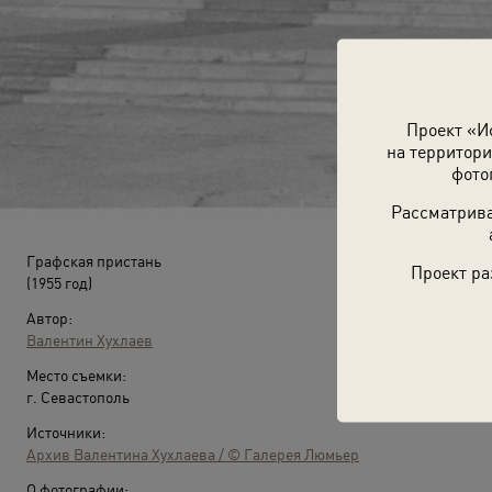
Проект «И
на территори
фото
Рассматрива
Графская пристань
Проект ра
(1955 год)
Автор:
Валентин Хухлаев
Место съемки:
г. Севастополь
Источники:
Архив Валентина Хухлаева / © Галерея Люмьер
О фотографии: