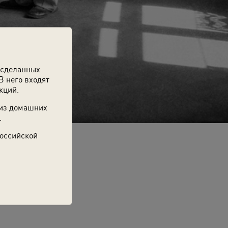
 сделанных
В него входят
кций.
 из домашних
.
Российской