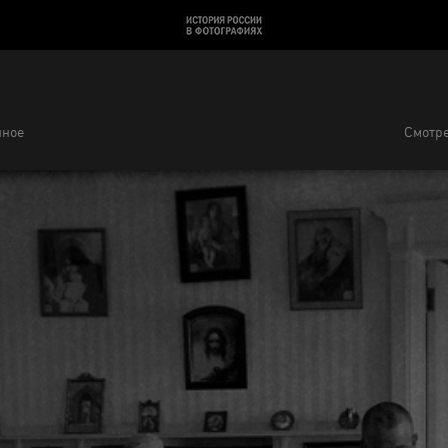
нное
Смотре