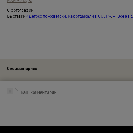
МАММ / МДФ
О фотографии:
Выставки
«Детокс по-советски. Как отдыхали в СССР»
,
«"Все на 
0 комментариев