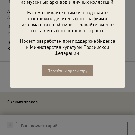
из музейных архивов и личных коллекций.
(1980-е)
Автор:
Рассматривайте снимки, создавайте
Александр Стешанов
выставки и делитесь фотографиями
из домашних альбомов — давайте вместе
Источники:
составлять фотолетопись страны.
МАММ / МДФ
Проект разработан при поддержке Яндекса
О фотографии:
и Министерства культуры Российской
Выставка
«К взлету готов!»
с этой фотографией.
Федерации.
Перейти к просмотру
Расскажите друзьям об этом фото
0 комментариев