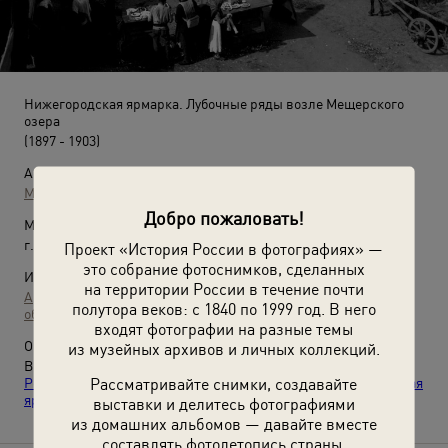
Нижегородская ярмарка. Лубочные ряды возле Мещерского
озера
(1897 - 1903)
Автор:
Максим Дмитриев
Добро пожаловать!
Место съемки:
г. Нижний Новгород
Проект «История России в фотографиях» —
это собрание фотоснимков, сделанных
Источники:
на территории России в течение почти
Архив аудиовизуальной документации Нижегородской
полутора веков: с 1840 по 1999 год. В него
области
входят фотографии на разные темы
О фотографии:
из музейных архивов и личных коллекций.
Выставки
«Жизнь в городе "Н-Н"»
и
«Дореволюционная
Рассматривайте снимки, создавайте
Россия: транспорт»
, видео
«Три тысячи лавок. Нижегородская
ярмарка»
с этой фотографией.
выставки и делитесь фотографиями
из домашних альбомов — давайте вместе
составлять фотолетопись страны.