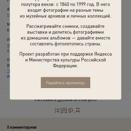
полутора веков: с 1840 по 1999 год. В него
Автор:
входят фотографии на разные темы
Неизвестный автор
из музейных архивов и личных коллекций.
Место съемки:
Рассматривайте снимки, создавайте
Крымская АССР, г. Севастополь
выставки и делитесь фотографиями
из домашних альбомов — давайте вместе
Источники:
составлять фотолетопись страны.
Фотографии пользователей russiainphoto.ru
Архив Галины Габнис
Проект разработан при поддержке Яндекса
и Министерства культуры Российской
О фотографии:
Федерации.
Выставки
«Моряки Черноморского флота»
и
«Севастополь.
"Гордость русских моряков"»
,
«Советский Севастополь в
лицах»
с этой фотографией.
Перейти к просмотру
Расскажите друзьям об этом фото
0 комментариев