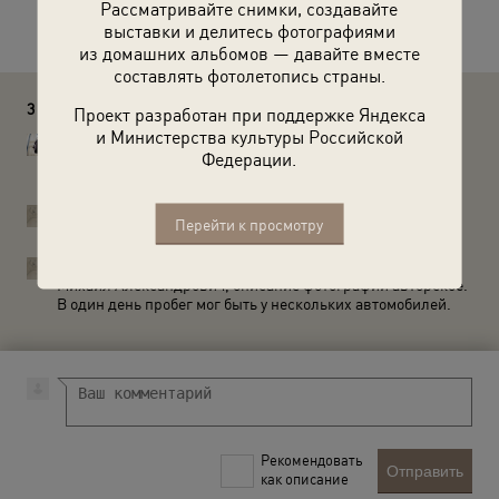
Расскажите друзьям об этом фото
Рассматривайте снимки, создавайте
выставки и делитесь фотографиями
из домашних альбомов — давайте вместе
составлять фотолетопись страны.
3 комментария
Проект разработан при поддержке Яндекса
и Министерства культуры Российской
Крайнов Михаил Александрович
Федерации.
другая фотосессия. на предыдущих фотографиях номера
МА 02-12.
История России в фотографиях
Перейти к просмотру
Михаил Александрович, спасибо за Ваш комментарий.
История России в фотографиях
Ми­ха­ил Алек­сан­дро­вич, описание фотографии авторское.
В один день пробег мог быть у нескольких автомобилей.
Рекомендовать
Отправить
как описание