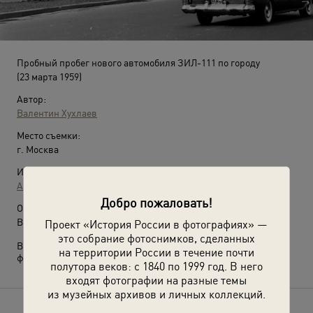
Пробный пробег нового автомобиля ЗИЛ-111 по городу
(23 марта 1959)
Автор:
Валентин Хухлаев
Место съемки:
г. Москва
Источники:
Архив Валентина Хухлаева / © Галерея Люмьер
Добро пожаловать!
О фотографии:
Водитель машины Николай Иванович Николаев.
Проект «История России в фотографиях» —
это собрание фотоснимков, сделанных
Выставка
«ЗИЛ: осталась только легенда»
с этой
на территории России в течение почти
фотографией.
полутора веков: с 1840 по 1999 год. В него
входят фотографии на разные темы
из музейных архивов и личных коллекций.