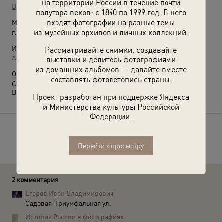
на территории России в течение почти
Валентин Хухлаев
полутора веков: с 1840 по 1999 год. В него
входят фотографии на разные темы
Место съемки:
из музейных архивов и личных коллекций.
г. Москва
Источники:
Рассматривайте снимки, создавайте
Архив Валентина Хухлаева / © Галерея Люмьер
выставки и делитесь фотографиями
из домашних альбомов — давайте вместе
О фотографии:
составлять фотолетопись страны.
Старый москвич приветствует участников фестиваля.
Выставка
«СССР в 1957 году»
с этой фотографией.
Проект разработан при поддержке Яндекса
и Министерства культуры Российской
Федерации.
Расскажите друзьям об этом фото
Перейти к просмотру
2 комментария
Егоров Иван Владимирович
Садовая-Триумфальная ул.
История России в фотографиях