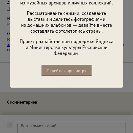
из музейных архивов и личных коллекций.
Автор:
Леонид Бергольцев
Рассматривайте снимки, создавайте
Источники:
выставки и делитесь фотографиями
МАММ / МДФ
из домашних альбомов — давайте вместе
составлять фотолетопись страны.
О фотографии:
Выставки
«Симфония смеха»
,
«10 фотографий: Улыбки 1950-
Проект разработан при поддержке Яндекса
х»
,
«Улыбки XX века»
,
«Фотограф Леонид Бергольцев»
с этим
и Министерства культуры Российской
снимком.
Федерации.
Перейти к просмотру
Расскажите друзьям об этом фото
0 комментариев