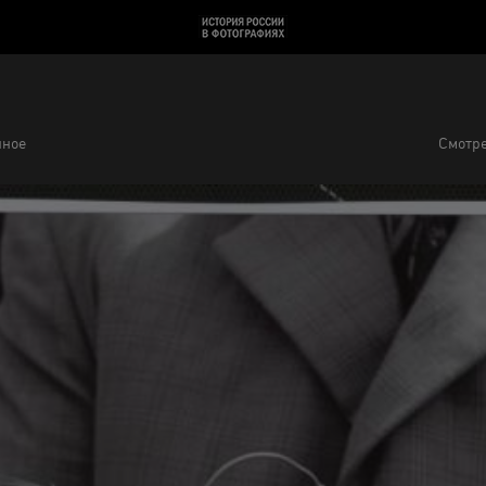
нное
Смотре