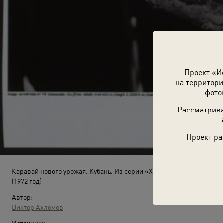
Проект «И
на территори
фото
Рассматрива
Проект ра
Каравай нового урожая. Кубань. Из серии «Хлеб наш насущный»
(1972 год)
Автор:
Виктор Ахломов
Источники: