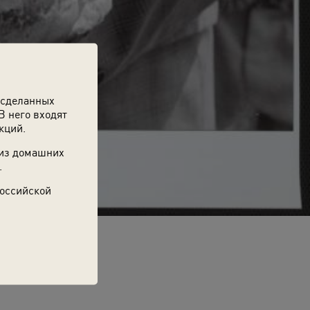
 сделанных
В него входят
кций.
 из домашних
.
Российской