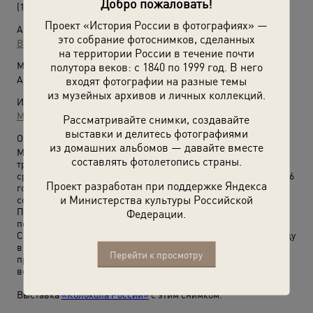
Добро пожаловать!
(1960 - 1975)
Проект «История России в фотографиях» —
Автор:
это собрание фотоснимков, сделанных
Виктор Горкин
на территории России в течение почти
Место съемки:
полутора веков: с 1840 по 1999 год. В него
Архангельская обл., Соловецкий о.
входят фотографии на разные темы
из музейных архивов и личных коллекций.
Источники:
МАММ / МДФ
Рассматривайте снимки, создавайте
выставки и делитесь фотографиями
О фотографии:
из домашних альбомов — давайте вместе
Монастырь возник в 1420-1430-х годах, отстроен в камне
составлять фотолетопись страны.
трудами святителя Филиппа, в допетровское время числился
среди крупнейших землевладельцев государства. В 1669-1676
Проект разработан при поддержке Яндекса
годах был осажден царскими войсками как один из очагов
и Министерства культуры Российской
сопротивления никонианским преобразованиям.
При советской власти на территории монастыря действовал
Федерации.
первый в стране лагерь особого назначения, также создан
Соловецкий музей-заповедник, реорганизованный в 1974 году
в Соловецкий государственный историко-архитектурный и
Перейти к просмотру
природный музей-заповедник. Монашеская жизнь
возобновлена 25 октября 1990 года.
Выставка
«Колокола России»
с этим снимком.