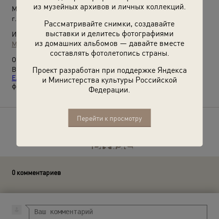
из музейных архивов и личных коллекций.
Место съемки:
г. Москва
Рассматривайте снимки, создавайте
выставки и делитесь фотографиями
Источники:
из домашних альбомов — давайте вместе
МАММ / МДФ
составлять фотолетопись страны.
О фотографии:
Проект разработан при поддержке Яндекса
Выставки
«Ой, мамочки!»
,
«В кругу семьи: от Ульянова до
Ельцина»
и видео
«ВАРСТ: Варвара Степанова»
с этой
и Министерства культуры Российской
фотографией.
Федерации.
Перейти к просмотру
Расскажите друзьям об этом фото
0 комментариев