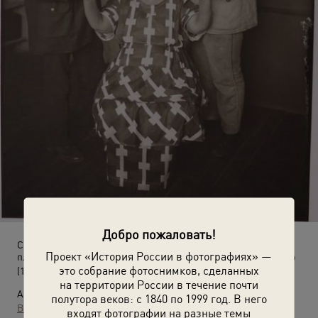
Добро пожаловать!
Семья Александра Родченко: брат Василий Родченко,
Проект «История России в фотографиях» —
племянник А. В. Родченко, мать Ольга Евдокимовна Родченко
это собрание фотоснимков, сделанных
(1924 год)
на территории России в течение почти
Автор:
полутора веков: с 1840 по 1999 год. В него
Варвара Степанова
входят фотографии на разные темы