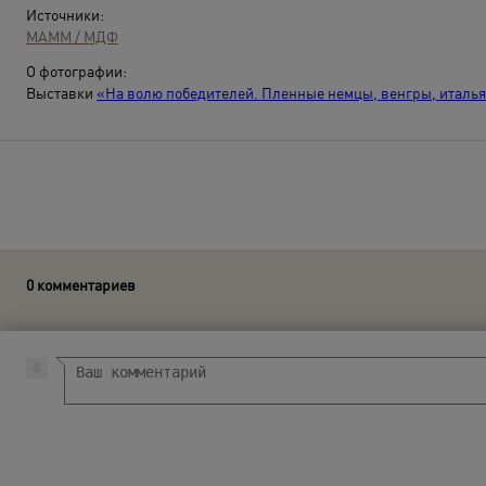
Источники:
МАММ / МДФ
О фотографии:
Выставки
«На волю победителей. Пленные немцы, венгры, италь
0 комментариев