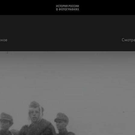
нное
Смотре