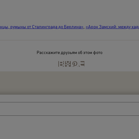
янцы, румыны от Сталинграда до Берлина»
,
«Арон Замский: между кад
Расскажите друзьям об этом фото