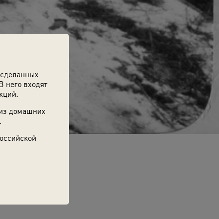
 сделанных
В него входят
кций.
 из домашних
.
Российской