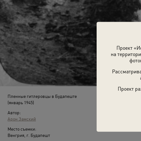
Проект «И
на территори
фото
Рассматрива
Проект ра
Пленные гитлеровцы в Будапеште
(январь 1945)
Автор:
Арон Замский
Место съемки:
Венгрия, г. Будапешт