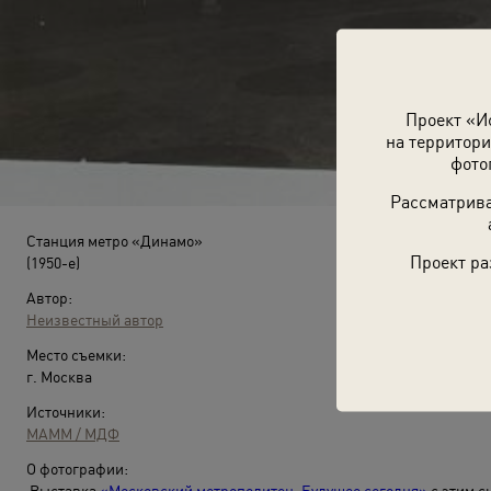
Проект «И
на территори
фото
Рассматрива
Станция метро «Динамо»
Проект ра
(1950-е)
Автор:
Неизвестный автор
Место съемки:
г. Москва
Источники:
МАММ / МДФ
О фотографии:
Выставка
«Московский метрополитен. Будущее сегодня»
с этим с