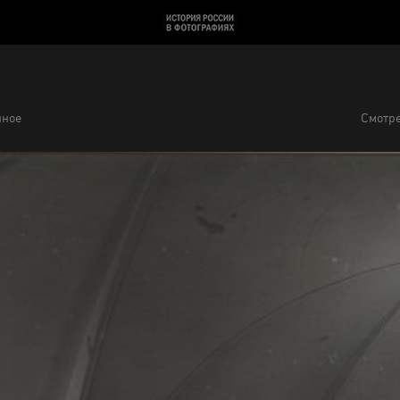
нное
Смотре