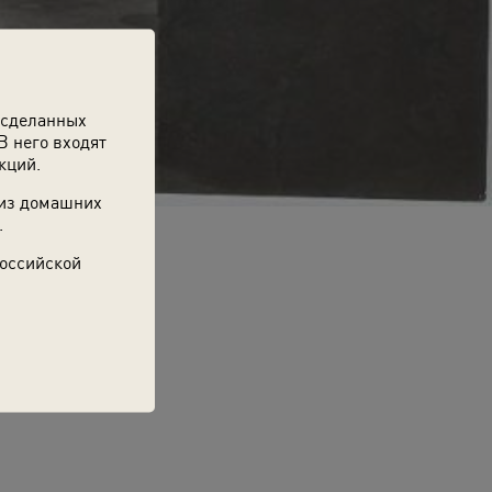
 сделанных
В него входят
кций.
 из домашних
.
Российской