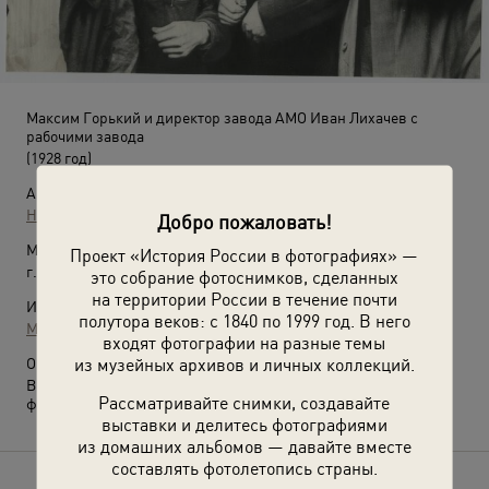
Максим Горький и директор завода АМО Иван Лихачев с
рабочими завода
(1928 год)
Автор:
Николай Петров
Добро пожаловать!
Место съемки:
Проект «История России в фотографиях» —
г. Москва
это собрание фотоснимков, сделанных
на территории России в течение почти
Источники:
полутора веков: с 1840 по 1999 год. В него
МАММ / МДФ
входят фотографии на разные темы
из музейных архивов и личных коллекций.
О фотографии:
Выставка
«ЗИЛ: осталась только легенда»
с этой
Рассматривайте снимки, создавайте
фотографией.
выставки и делитесь фотографиями
из домашних альбомов — давайте вместе
составлять фотолетопись страны.