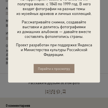
(7 ноября 1945)
полутора веков: с 1840 по 1999 год. В него
входят фотографии на разные темы
Автор:
из музейных архивов и личных коллекций.
Неизвестный автор
Место съемки:
Рассматривайте снимки, создавайте
Венгрия
выставки и делитесь фотографиями
из домашних альбомов — давайте вместе
Источники:
составлять фотолетопись страны.
Фотографии пользователей russiainphoto.ru
Проект разработан при поддержке Яндекса
О фотографии:
и Министерства культуры Российской
Николай Федорович Семенов. Прошел всю войну, дошел до
Федерации.
Берлина. Эту фотографию прислал домой из Венгрии.
Фотография из архива пользователя Дарьи.
Выставка
«Домой, родным…»
с этой фотографией.
Перейти к просмотру
Расскажите друзьям об этом фото
0 комментариев