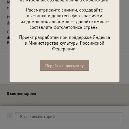
Место съемки:
г. Ленинград
Рассматривайте снимки, создавайте
выставки и делитесь фотографиями
Источники:
из домашних альбомов — давайте вместе
Фотографии пользователей russiainphoto.ru
составлять фотолетопись страны.
О фотографии:
Проект разработан при поддержке Яндекса
Фотография из архива Владислава Константиновича Лукина.
и Министерства культуры Российской
Выставка
«Домой, родным…»
с этой фотографией.
Федерации.
Перейти к просмотру
Расскажите друзьям об этом фото
0 комментариев