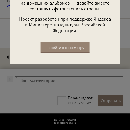
Выставка
«Прошлая Москва. Знакомая и неузнаваемая
из домашних альбомов — давайте вместе
столица столетней давности»
с этой фотографией.
составлять фотолетопись страны.
Проект разработан при поддержке Яндекса
и Министерства культуры Российской
Расскажите друзьям об этом фото
Федерации.
Перейти к просмотру
0 комментариев
Рекомендовать
Отправить
как описание