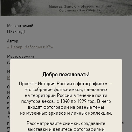
Москва зимой
(1898 год)
Автор:
«Шерер, Набгольц и Кº»
Место съемки:
г. Москва
Источники:
Добро пожаловать!
МАММ / МДФ
Проект «История России в фотографиях» —
О фотографии:
это собрание фотоснимков, сделанных
На фото – улица Пречистенка, ошибочно названная
на территории России в течение почти
Остоженкой. Храм Христа Спасителя был воздвигнут по
полутора веков: с 1840 по 1999 год. В него
проекту архитектора Константина Тона. Строительство
входят фотографии на разные темы
продолжалось почти 44 года: храм был заложен 23 сентября
из музейных архивов и личных коллекций.
1839 года, освящен 26 мая 1883 года.
Здание храма было разрушено в разгар сталинской
Рассматривайте снимки, создавайте
реконструкции города 5 декабря 1931 года. Воссоздан в 1990-е
годы.
выставки и делитесь фотографиями