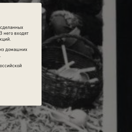
 сделанных
В него входят
кций.
 из домашних
.
Российской