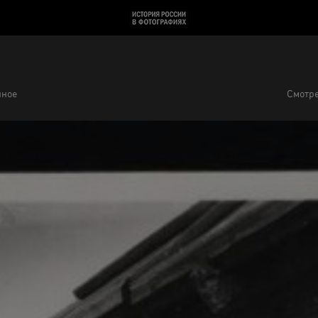
нное
Смотре