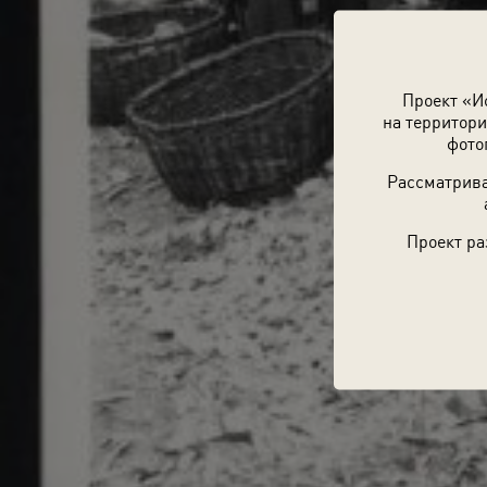
Проект «И
на территори
фото
Рассматрива
Проект ра