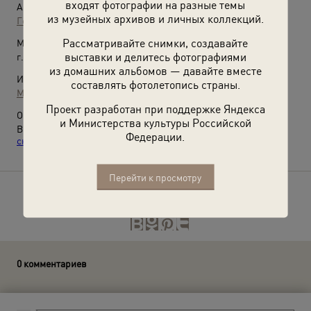
входят фотографии на разные темы
Автор:
из музейных архивов и личных коллекций.
Георгий Розов
Рассматривайте снимки, создавайте
Место съемки:
выставки и делитесь фотографиями
г. Москва
из домашних альбомов — давайте вместе
Источники:
составлять фотолетопись страны.
МАММ / МДФ
Проект разработан при поддержке Яндекса
О фотографии:
и Министерства культуры Российской
Выставки
«10 лучших свадебных фотографий»
,
«Первый
Федерации.
снег»
и видео
«Про любовь»
с этой фотографией.
Перейти к просмотру
Расскажите друзьям об этом фото
0 комментариев