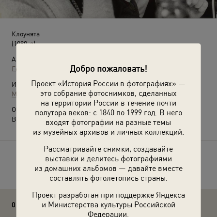
Клоунята
(1980-е)
Автор:
Добро пожаловать!
Георгий Розов
Проект «История России в фотографиях» —
Источники:
это собрание фотоснимков, сделанных
МАММ / МДФ
на территории России в течение почти
О фотографии:
полутора веков: с 1840 по 1999 год. В него
Выставка
«На границе двух миров»
с этой фотографией.
входят фотографии на разные темы
из музейных архивов и личных коллекций.
Рассматривайте снимки, создавайте
выставки и делитесь фотографиями
Расскажите друзьям об этом фото
из домашних альбомов — давайте вместе
составлять фотолетопись страны.
Проект разработан при поддержке Яндекса
и Министерства культуры Российской
0 комментариев
Федерации.