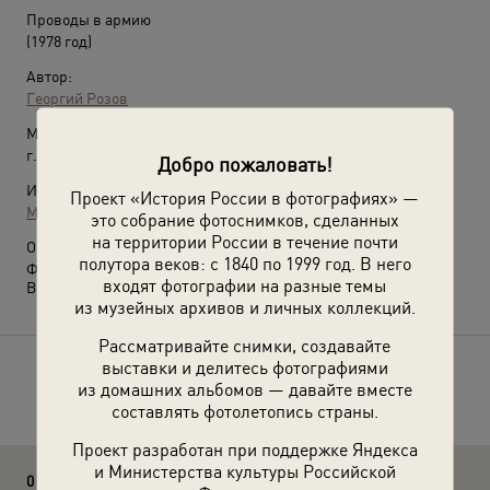
Проводы в армию
(1978 год)
Автор:
Георгий Розов
Место съемки:
г. Саратов
Добро пожаловать!
Источники:
Проект «История России в фотографиях» —
МАММ / МДФ
это собрание фотоснимков, сделанных
на территории России в течение почти
О фотографии:
полутора веков: с 1840 по 1999 год. В него
Фото № 5. Другое название: «Пушечное мясо».
входят фотографии на разные темы
Выставка
«Путешествие в Саратов»
с этой фотографией.
из музейных архивов и личных коллекций.
Рассматривайте снимки, создавайте
выставки и делитесь фотографиями
Расскажите друзьям об этом фото
из домашних альбомов — давайте вместе
составлять фотолетопись страны.
Проект разработан при поддержке Яндекса
и Министерства культуры Российской
0 комментариев