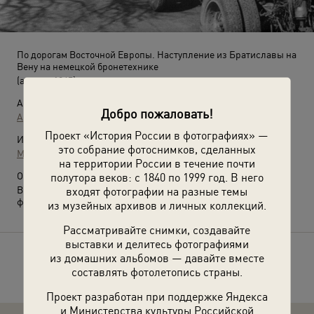
По дорогам Восточной Европы. Наступление из Братиславы на
Вену на немецкой бронетехнике
(апрель 1945)
Автор:
Добро пожаловать!
Арон Замский
Проект «История России в фотографиях» —
Источники:
это собрание фотоснимков, сделанных
МАММ / МДФ
на территории России в течение почти
О фотографии:
полутора веков: с 1840 по 1999 год. В него
Выставка
«Арон Замский: между кадром и боем»
с этой
входят фотографии на разные темы
фотографией.
из музейных архивов и личных коллекций.
Рассматривайте снимки, создавайте
выставки и делитесь фотографиями
из домашних альбомов — давайте вместе
Расскажите друзьям об этом фото
составлять фотолетопись страны.
Проект разработан при поддержке Яндекса
и Министерства культуры Российской