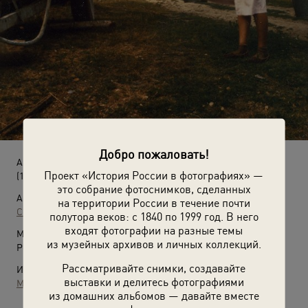
Добро пожаловать!
Арино
Проект «История России в фотографиях» —
(1992 год)
это собрание фотоснимков, сделанных
Автор:
на территории России в течение почти
Сергей Чиликов
полутора веков: с 1840 по 1999 год. В него
входят фотографии на разные темы
Место съемки:
из музейных архивов и личных коллекций.
Республика Марий Эл, с. Арино
Рассматривайте снимки, создавайте
Источники:
выставки и делитесь фотографиями
МАММ / МДФ
из домашних альбомов — давайте вместе