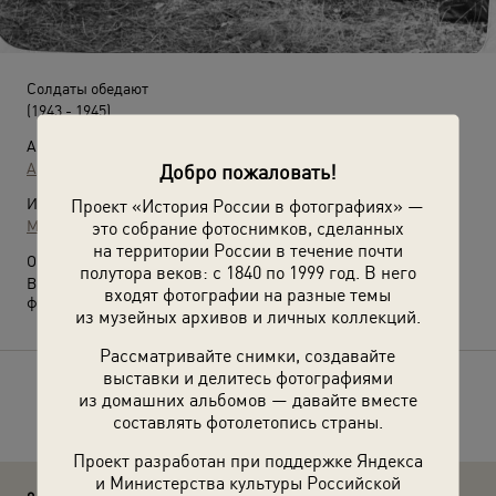
Солдаты обедают
(1943 - 1945)
Автор:
Добро пожаловать!
Арон Замский
Проект «История России в фотографиях» —
Источники:
это собрание фотоснимков, сделанных
МАММ / МДФ
на территории России в течение почти
О фотографии:
полутора веков: с 1840 по 1999 год. В него
Выставка
«Арон Замский: между кадром и боем»
с этой
входят фотографии на разные темы
фотографией.
из музейных архивов и личных коллекций.
Рассматривайте снимки, создавайте
выставки и делитесь фотографиями
Расскажите друзьям об этом фото
из домашних альбомов — давайте вместе
составлять фотолетопись страны.
Проект разработан при поддержке Яндекса
и Министерства культуры Российской