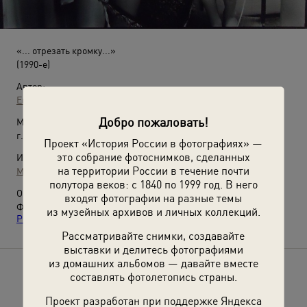
«... отрезать кромку...»
(1990-е)
Автор:
Евгений Рябушко
Добро пожаловать!
Место съемки:
г. Самара
Проект «История России в фотографиях» —
это собрание фотоснимков, сделанных
Источники:
на территории России в течение почти
МАММ / МДФ
полутора веков: с 1840 по 1999 год. В него
О фотографии:
входят фотографии на разные темы
Фотография
«Звезда самарской фотографии – Евгений
из музейных архивов и личных коллекций.
Рябушко»
с этой фотографией.
Рассматривайте снимки, создавайте
выставки и делитесь фотографиями
из домашних альбомов — давайте вместе
Расскажите друзьям об этом фото
составлять фотолетопись страны.
Проект разработан при поддержке Яндекса