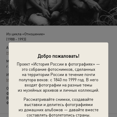
Из цикла «Отношение»
(1988 - 1993)
Автор:
Николай Бахарев
Добро пожаловать!
Место съемки:
Проект «История России в фотографиях» —
г. Новокузнецк
это собрание фотоснимков, сделанных
на территории России в течение почти
Источники:
полутора веков: с 1840 по 1999 год. В него
МАММ / МДФ
входят фотографии на разные темы
О фотографии:
из музейных архивов и личных коллекций.
Фото № 34.
Выставка
«"Отношения" Николая Бахарева»
с этой
Рассматривайте снимки, создавайте
фотографией.
выставки и делитесь фотографиями
из домашних альбомов — давайте вместе
составлять фотолетопись страны.