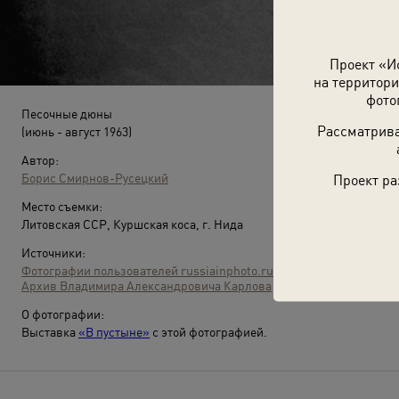
Проект «И
на территори
фото
Песочные дюны
Рассматрива
(июнь - август 1963)
Автор:
Борис Смирнов-Русецкий
Проект ра
Место съемки:
Литовская ССР, Куршская коса, г. Нида
Источники:
Фотографии пользователей russiainphoto.ru
Архив Владимира Александровича Карлова
О фотографии:
Выставка
«В пустыне»
с этой фотографией.