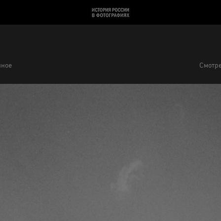
нное
Смотре