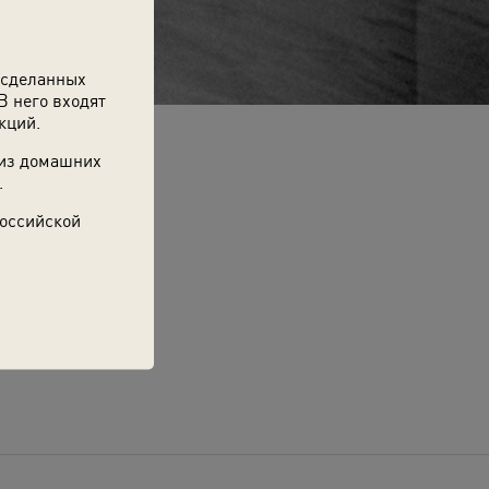
 сделанных
В него входят
кций.
 из домашних
.
Российской