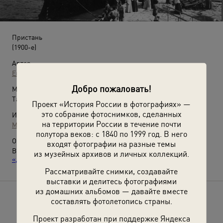
Пристань
(1900-е)
Автор:
Евгений Кохманский
Добро пожаловать!
Место съемки:
Таврическая губ., Крым, г. Ялта
Проект «История России в фотографиях» —
это собрание фотоснимков, сделанных
Источники:
на территории России в течение почти
МАММ / МДФ
полутора веков: с 1840 по 1999 год. В него
О фотографии:
входят фотографии на разные темы
Выставки
«Дореволюционное пароходство»
и
из музейных архивов и личных коллекций.
«Дореволюционная Россия отдыхает»
с этой фотографией.
Рассматривайте снимки, создавайте
выставки и делитесь фотографиями
из домашних альбомов — давайте вместе
составлять фотолетопись страны.
Расскажите друзьям об этом фото
Проект разработан при поддержке Яндекса