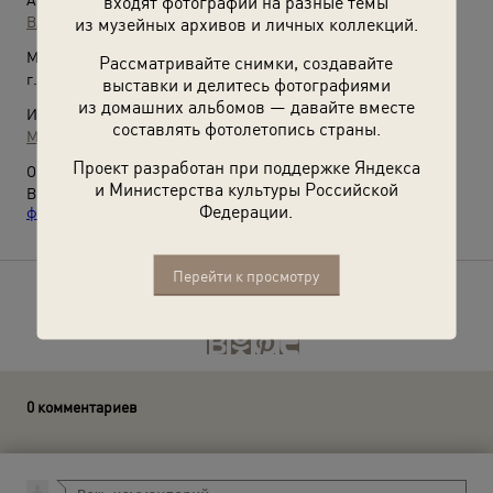
входят фотографии на разные темы
Владимир Богданов
из музейных архивов и личных коллекций.
Место съемки:
Рассматривайте снимки, создавайте
г. Ленинград
выставки и делитесь фотографиями
из домашних альбомов — давайте вместе
Источники:
составлять фотолетопись страны.
МАММ / МДФ
Проект разработан при поддержке Яндекса
О фотографии:
и Министерства культуры Российской
Выставки
«"Сто строк…"»
,
«Без суеты. Знаменитости на
Федерации.
фотографиях Владимира Богданова»
с этой фотографией.
Перейти к просмотру
Расскажите друзьям об этом фото
0 комментариев