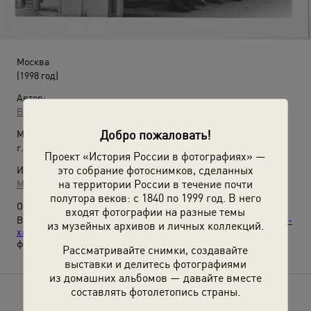
Москва
(1998 год)
Автор:
Владимир Богданов
Добро пожаловать!
Место съемки:
г. Москва
Проект «История России в фотографиях» —
это собрание фотоснимков, сделанных
Источники:
на территории России в течение почти
МАММ / МДФ
полутора веков: с 1840 по 1999 год. В него
О фотографии:
входят фотографии на разные темы
Выставки
«Москва эпохи мэра Юрия Лужкова»
,
«Москва 1990-
из музейных архивов и личных коллекций.
х»
и
«20 лучших фотографий Владимира Богданова»
с этой
фотографией.
Рассматривайте снимки, создавайте
выставки и делитесь фотографиями
из домашних альбомов — давайте вместе
составлять фотолетопись страны.
Расскажите друзьям об этом фото