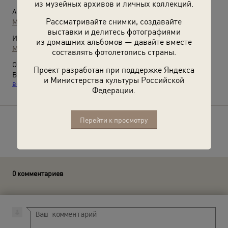
из музейных архивов и личных коллекций.
Автор:
Рассматривайте снимки, создавайте
Михаил Прехнер
выставки и делитесь фотографиями
Источники:
из домашних альбомов — давайте вместе
МАММ / МДФ
составлять фотолетопись страны.
О фотографии:
Проект разработан при поддержке Яндекса
Выставки
«10 фотографий: Улыбки 1940-х»
и
«Улыбки XX
и Министерства культуры Российской
века»
с этой фотографией.
Федерации.
Перейти к просмотру
Расскажите друзьям об этом фото
0 комментариев